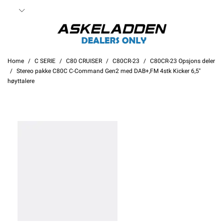
Home
C SERIE
C80 CRUISER
C80CR-23
C80CR-23 Opsjons deler
Stereo pakke C80C C-Command Gen2 med DAB+,FM 4stk Kicker 6,5''
høyttalere