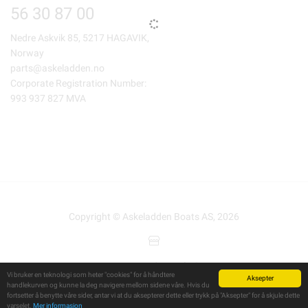
56 30 87 00
Nedre Askvik 85, 5217 HAGAVIK,
Norway
parts@askeladden.no
Corporate Registration Number:
993 937 827 MVA
Copyright © Askeladden Boats AS, 2026
Powered By
Telaris
Vi bruker en teknologi som heter "cookies" for å håndtere
Aksepter
handlekurven og kunne la deg navigere mellom sidene våre. Hvis du
fortsetter å benytte våre sider, antar vi at du aksepterer dette eller trykk på "Aksepter" for å skjule dette
varselet.
Mer informasjon