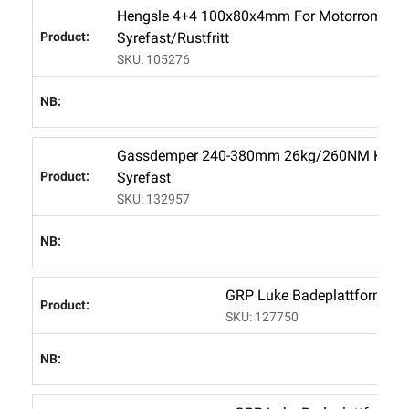
Hengsle 4+4 100x80x4mm For Motorroms L
Syrefast/rustfritt
SKU: 105276
L
Gassdemper 240-380mm 26kg/260NM Kule 
Syrefast
SKU: 132957
L
GRP Luke Badeplattform S
SKU: 127750
L