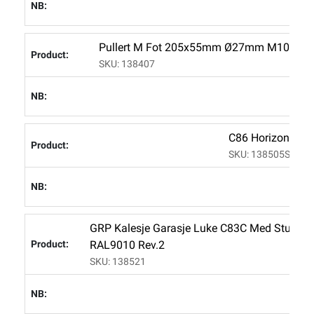
L
Pullert M Fot 205x55mm Ø27mm M10 4 Kant
SKU: 138407
L
C86 Horizon Sky
SKU: 138505ST
L
GRP Kalesje Garasje Luke C83C Med Stue R
RAL9010 Rev.2
SKU: 138521
L