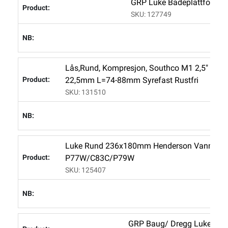
GRP Luke Badeplattform 
SKU: 127749
L
Lås,rund, Kompresjon, Southco M1 2,5" Panel
22,5mm L=74-88mm Syrefast Rustfri
SKU: 131510
L
Luke Rund 236x180mm Henderson Vanntett 
P77W/C83C/P79W
SKU: 125407
L
GRP Baug/ Dregg Luke For