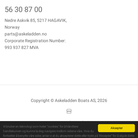
56 30 87 00
Nedre Askvik 85, 5217 HAGAVIK,
Norway
parts@askeladden.no
Corporate Registration Number:
993 937 827 MVA
Copyright © Askeladden Boats AS, 2026
Powered By
Telaris
Vi bruker en teknologi som heter "cookies" for å håndtere
Aksepter
handlekurven og kunne la deg navigere mellom sidene våre. Hvis du
fortsetter å benytte våre sider, antar vi at du aksepterer dette eller trykk på "Aksepter" for å skjule dette