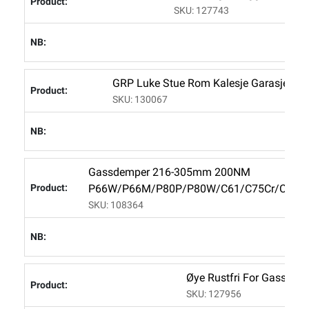
SKU: 127743
L
GRP Luke Stue Rom Kalesje Garasje Lu
SKU: 130067
L
Gassdemper 216-305mm 200NM
P66W/P66M/P80P/P80W/C61/C75Cr/C76Cr
SKU: 108364
L
Øye Rustfri For Gassde
SKU: 127956