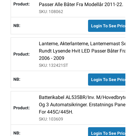
Passer Alle Båter Fra Modellår 2011-22.
SKU: 108062
Login To See Price
Lanterne, Akterlanterne, Lanternemast Sett
Rundt Lysende Hvit LED Passer Båter Fra
2006 - 2009
SKU: 132421ST
Login To See Price
Batterikabel AL535BR/Inv. M/hovedbryter
Og 3 Automatsikringer. Erstatnings Panel
For 445C/445H.
SKU: 103609
Login To See Price