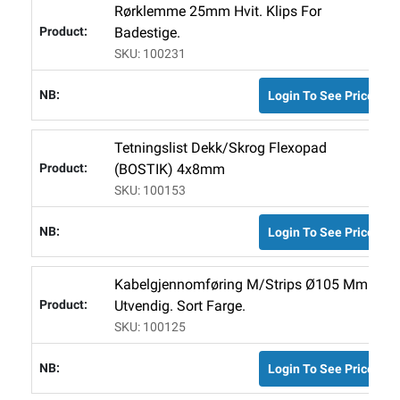
Rørklemme 25mm Hvit. Klips For
Badestige.
SKU: 100231
Login To See Price
Tetningslist Dekk/Skrog Flexopad
(BOSTIK) 4x8mm
SKU: 100153
Login To See Price
Kabelgjennomføring M/strips Ø105 Mm
Utvendig. Sort Farge.
SKU: 100125
Login To See Price