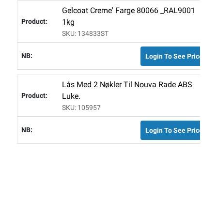
Gelcoat Creme' Farge 80066 _RAL9001
1kg
SKU: 134833ST
Login To See Price
Lås Med 2 Nøkler Til Nouva Rade ABS
Luke.
SKU: 105957
Login To See Price