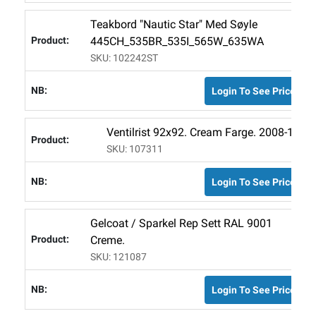
Teakbord "Nautic Star" Med Søyle
445CH_535BR_535I_565W_635WA
SKU: 102242ST
Login To See Price
Ventilrist 92x92. Cream Farge. 2008-16.
SKU: 107311
Login To See Price
Gelcoat / Sparkel Rep Sett RAL 9001
Creme.
SKU: 121087
Login To See Price