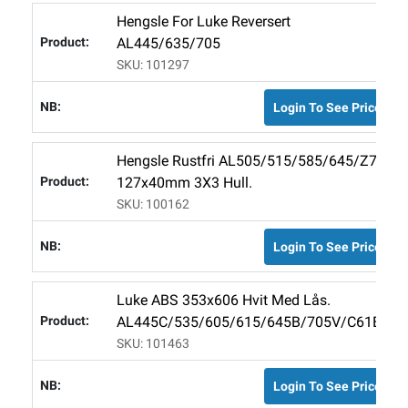
Hengsle For Luke Reversert
AL445/635/705
SKU: 101297
Login To See Price
Hengsle Rustfri AL505/515/585/645/Z7.
127x40mm 3X3 Hull.
SKU: 100162
Login To See Price
Luke ABS 353x606 Hvit Med Lås.
AL445C/535/605/615/645B/705V/C61BR
SKU: 101463
Login To See Price