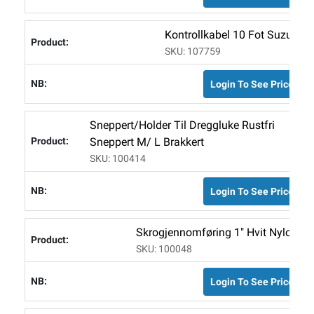
Kontrollkabel 10 Fot Suzuki
SKU: 107759
Login To See Price
Sneppert/holder Til Dreggluke Rustfri
Sneppert M/ L Brakkert
SKU: 100414
Login To See Price
Skrogjennomføring 1" Hvit Nylon.
SKU: 100048
Login To See Price