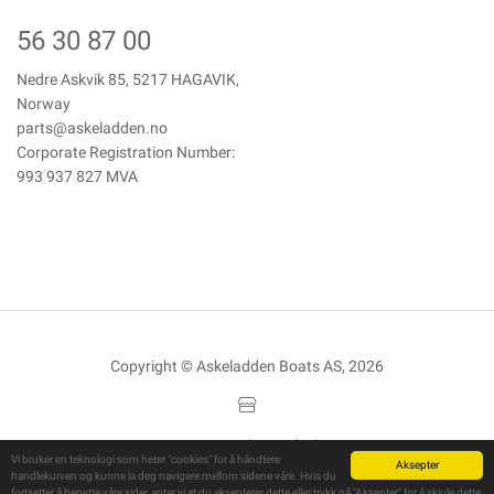
56 30 87 00
Nedre Askvik 85, 5217 HAGAVIK,
Norway
parts@askeladden.no
Corporate Registration Number:
993 937 827 MVA
Copyright © Askeladden Boats AS, 2026
Powered By
Telaris
Vi bruker en teknologi som heter "cookies" for å håndtere
Aksepter
handlekurven og kunne la deg navigere mellom sidene våre. Hvis du
fortsetter å benytte våre sider, antar vi at du aksepterer dette eller trykk på "Aksepter" for å skjule dette