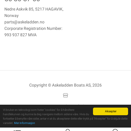
Nedre Askvik 85, 5217 HAGAVIK,
Norway
parts@askeladden.no
Corporate Registration Number:
993 937 827 MVA
Copyright © Askeladden Boats AS, 2026
Powered By
Telaris
Vi bruker en teknologi som heter "cookies" for å håndtere
Aksepter
handlekurven og kunne la deg navigere mellom sidene våre. Hvis du
fortsetter å benytte våre sider, antar vi at du aksepterer dette eller trykk på "Aksepter" for å skjule dette
varselet.
Mer informasjon