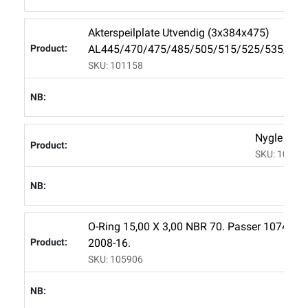
Akterspeilplate Utvendig (3x384x475)
AL445/470/475/485/505/515/525/535/565
SKU: 101158
Nygle Mes
SKU: 10745
O-Ring 15,00 X 3,00 NBR 70. Passer 107456 
2008-16.
SKU: 105906