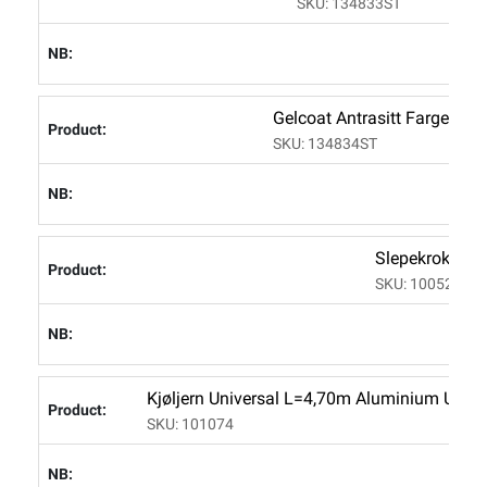
SKU: 134833ST
Gelcoat Antrasitt Farge C
SKU: 134834ST
Slepekrok/bau
SKU: 100523
Kjøljern Universal L=4,70m Aluminium Uborre
SKU: 101074