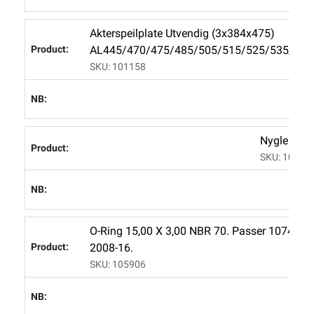
Akterspeilplate Utvendig (3x384x475)
AL445/470/475/485/505/515/525/535/565
SKU: 101158
Nygle Mes
SKU: 10745
O-Ring 15,00 X 3,00 NBR 70. Passer 107456 
2008-16.
SKU: 105906