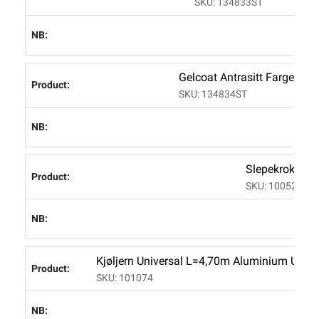
SKU: 134833ST
Gelcoat Antrasitt Farge C
SKU: 134834ST
Slepekrok/bau
SKU: 100523
Kjøljern Universal L=4,70m Aluminium Uborre
SKU: 101074