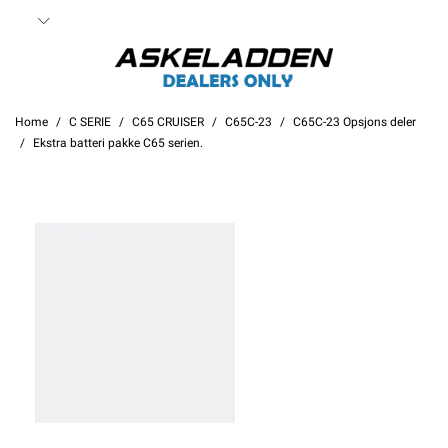
Home
C SERIE
C65 CRUISER
C65C-23
C65C-23 Opsjons deler
Ekstra batteri pakke C65 serien.