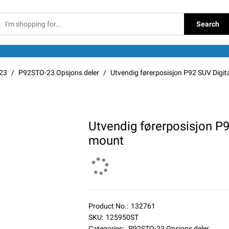
Search
23
P92STO-23 Opsjons deler
Utvendig førerposisjon P92 SUV Digit
Utvendig førerposisjon P9
mount
Product No.:
132761
SKU:
125950ST
Categories:
P92STO-23 Opsjons deler