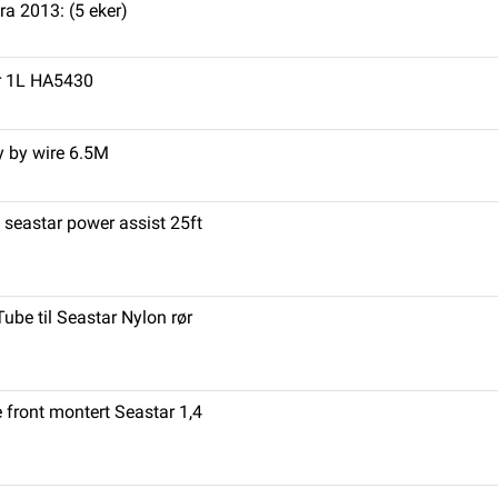
 2013: (5 eker)
ar 1L HA5430
y by wire 6.5M
il seastar power assist 25ft
Tube til Seastar Nylon rør
 front montert Seastar 1,4