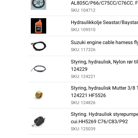
AL805C/P66/C75CC/C76CC. Fra
SKU: 104712
Hydraulikkolje Seastar/Bayst
SKU: 109510
Suzuki engine cable harness fl
SKU: 117326
Styring, hydraulisk, Nylon rør t
124229
SKU: 124221
Styring, hydraulisk Mutter 3/8 
124221 HF5526
SKU: 124826
Styring. Hydraulisk styrepumpe
cui.HH5269 C76/C83/P92
SKU: 125039