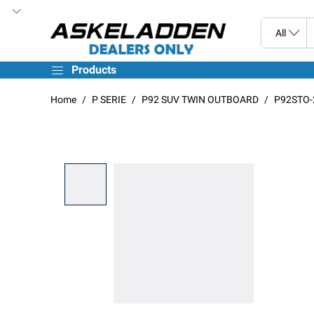
Products
Home
P SERIE
P92 SUV TWIN OUTBOARD
P92STO-