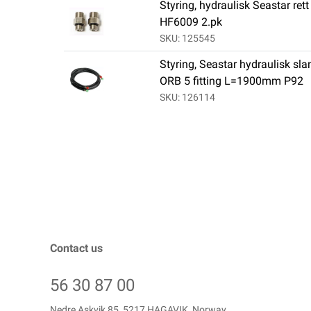
Styring, hydraulisk Seastar ret
HF6009 2.pk
SKU: 125545
Styring, Seastar hydraulisk s
ORB 5 fitting L=1900mm P92
SKU: 126114
Contact us
56 30 87 00
Nedre Askvik 85, 5217 HAGAVIK, Norway