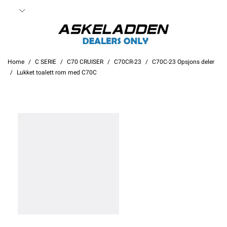
Home
C SERIE
C70 CRUISER
C70CR-23
C70C-23 Opsjons deler
Lukket toalett rom med C70C