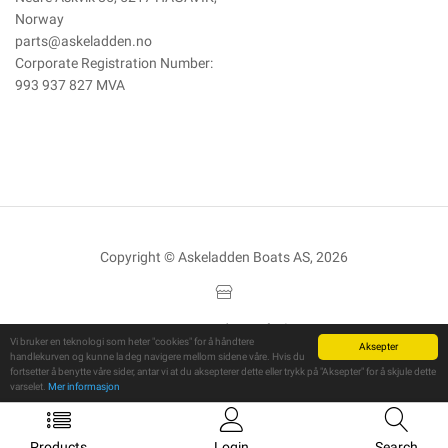
Norway
parts@askeladden.no
Corporate Registration Number:
993 937 827 MVA
Copyright © Askeladden Boats AS, 2026
Powered By
Telaris
Vi bruker en teknologi som heter "cookies" for å håndtere
Aksepter
handlekurven og kunne la deg navigere mellom sidene våre. Hvis du
fortsetter å benytte våre sider, antar vi at du aksepterer dette eller trykk på "Aksepter" for å skjule dette
varselet.
Mer informasjon
Products
Login
Search