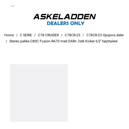
Home
C SERIE
C78 CRUISER
C78CR-23
C78CR-23 Opsjons deler
Stereo pakke C80C Fusion RA70 med DAB+ 2stk Kicker 6,5'' høyttalere