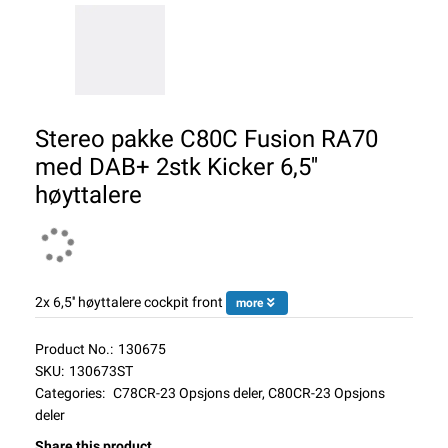
Stereo pakke C80C Fusion RA70
med DAB+ 2stk Kicker 6,5''
høyttalere
2x 6,5'' høyttalere cockpit front
more
Product No.:
130675
SKU:
130673ST
Categories:
C78CR-23 Opsjons deler
,
C80CR-23 Opsjons
deler
Share this product