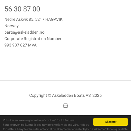
56 30 87 00
Nedre Askvik 85, 5217 HAGAVIK,
Norway
parts@askeladden.no
Corporate Registration Number:
993 937 827 MVA
Copyright © Askeladden Boats AS, 2026
Powered By
Telaris
Vi bruker en teknologi som heter "cookies" for å håndtere
Aksepter
handlekurven og kunne la deg navigere mellom sidene våre. Hvis du
fortsetter å benytte våre sider, antar vi at du aksepterer dette eller trykk på "Aksepter" for å skjule dette