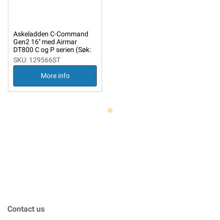
Askeladden C-Command
Gen2 16'' med Airmar
DT800 C og P serien (Søk:
129568)
SKU: 129566ST
More info
Contact us