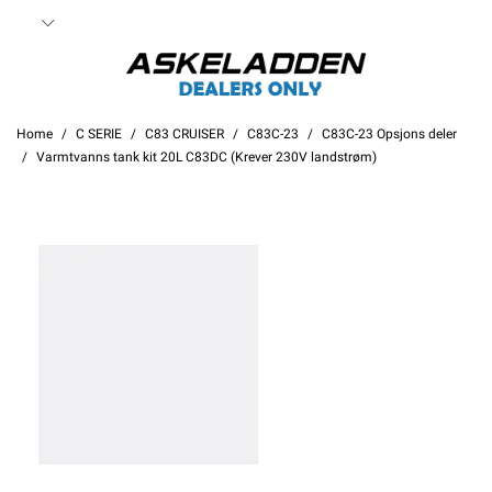
Home
C SERIE
C83 CRUISER
C83C-23
C83C-23 Opsjons deler
Varmtvanns tank kit 20L C83DC (Krever 230V landstrøm)