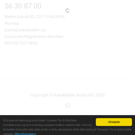
56 30 87 00
Nedre Askvik 85, 5217 HAGAVIK,
Norway
parts@askeladden.no
Corporate Registration Number:
993 937 827 MVA
Copyright © Askeladden Boats AS, 2026
Powered By
Telaris
Vi bruker en teknologi som heter "cookies" for å håndtere
Aksepter
handlekurven og kunne la deg navigere mellom sidene våre. Hvis du
fortsetter å benytte våre sider, antar vi at du aksepterer dette eller trykk på "Aksepter" for å skjule dette
varselet.
Mer informasjon